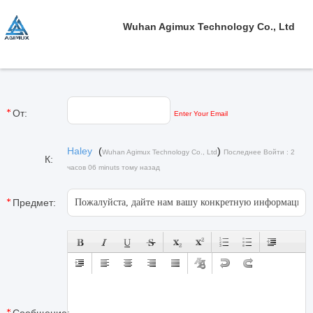
Wuhan Agimux Technology Co., Ltd
От:
Enter Your Email
Haley
(
)
Wuhan Agimux Technology Co., Ltd
Последнее Войти : 2
К:
часов 06 minuts тому назад
Предмет: