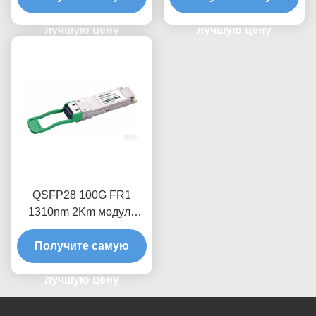
лучшую цену
лучшую цену
QSFP28 100G FR1
1310nm 2Km модуль
оптического
приемопередатчика
Получите самую
лучшую цену