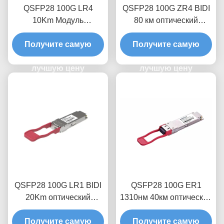
QSFP28 100G LR4
QSFP28 100G ZR4 BIDI
10Km Модуль
80 км оптический
оптического
трансиверный модуль
приемопередатчика
Получите самую
Получите самую
лучшую цену
лучшую цену
QSFP28 100G LR1 BIDI
QSFP28 100G ER1
20Km оптический
1310нм 40км оптический
модуль
трансиверный модуль
приемопередатчика
Получите самую
Получите самую