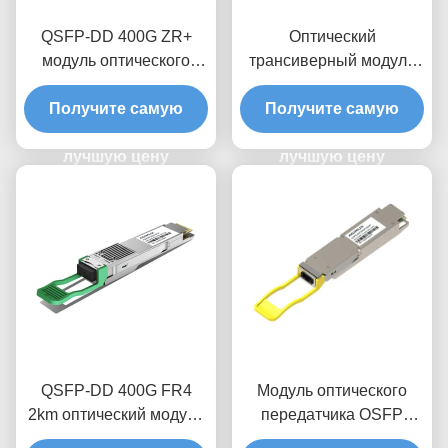
QSFP-DD 400G ZR+
Оптический
модуль оптического
трансиверный модуль
передатчика
QSFP-DD 400G ZR+ Pro
Получите самую
Получите самую
лучшую цену
лучшую цену
QSFP-DD 400G FR4
Модуль оптического
2km оптический модуль
передатчика OSFP
приемопередатчика
400G 1310nm DR4 500M