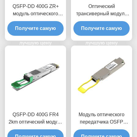
QSFP-DD 400G ZR+
Оптический
модуль оптического
трансиверный модуль
передатчика
QSFP-DD 400G ZR+ Pro
Получите самую
Получите самую
лучшую цену
лучшую цену
QSFP-DD 400G FR4
Модуль оптического
2km оптический модуль
передатчика OSFP
приемопередатчика
400G 1310nm DR4 500M
Получите самую
Получите самую