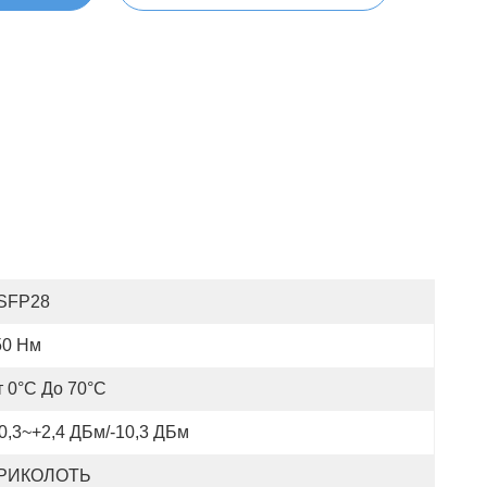
SFP28
50 Нм
т 0°C До 70°C
0,3~+2,4 ДБм/-10,3 ДБм
РИКОЛОТЬ