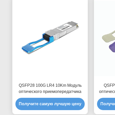
QSFP28 100G LR4 10Km Модуль
QSFP2
оптического приемопередатчика
оптичес
Получите самую лучшую цену
Получи