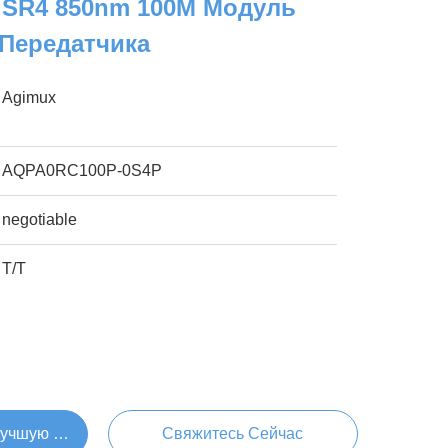
 SR4 850nm 100M Модуль
 Передатчика
Agimux
AQPA0RC100P-0S4P
negotiable
T/T
Лучшую Цену
Свяжитесь Сейчас