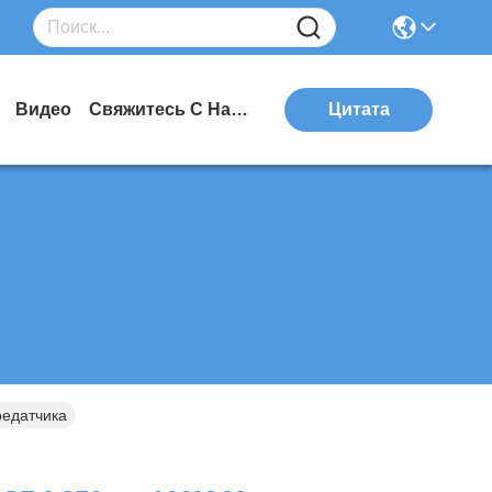
Видео
Свяжитесь С Нами
Цитата
едатчика