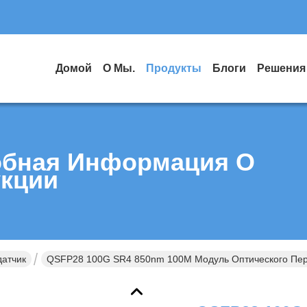
Домой
О Мы.
Продукты
Блоги
Решения
бная Информация О
кции
датчик
QSFP28 100G SR4 850nm 100M Модуль Оптического Пер