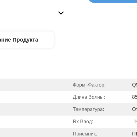
ние Продукта
Форм -фактор:
Q
Длина Волны:
8
Температура:
О
Rx Ввод:
-1
Приемник:
П