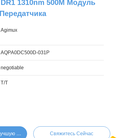
 DR1 1310nm 500M Модуль
 Передатчика
Agimux
AQPA0DC500D-031P
negotiable
T/T
Лучшую Цену
Свяжитесь Сейчас