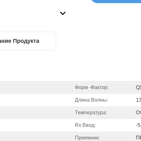
ние Продукта
Форм -фактор:
Q
Длина Волны:
1
Температура:
О
Rx Ввод:
-5
Приемник:
П