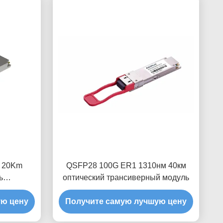
I 20Km
QSFP28 100G ER1 1310нм 40км
ь
оптический трансиверный модуль
ка
ую цену
Получите самую лучшую цену