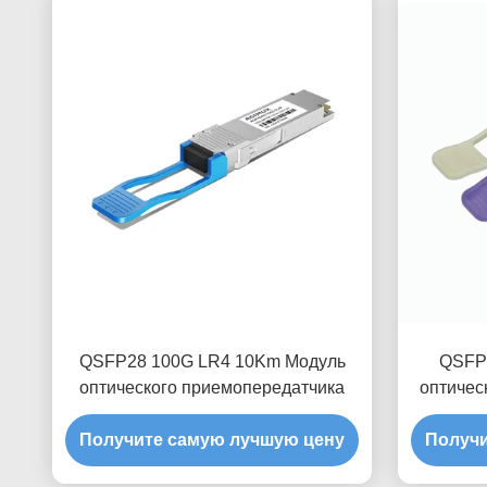
QSFP28 100G LR4 10Km Модуль
QSFP2
оптического приемопередатчика
оптичес
Получите самую лучшую цену
Получи