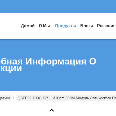
Домой
О Мы.
Продукты
Блоги
Решения
бная Информация О
кции
датчик
QSFP28 100G DR1 1310nm 500M Модуль Оптического П