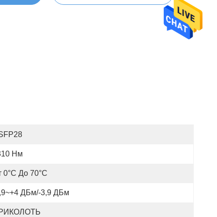
SFP28
310 Нм
т 0°C До 70°C
,9~+4 ДБм/-3,9 ДБм
РИКОЛОТЬ