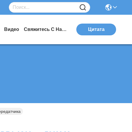
Видео
Свяжитесь С Нами
Цитата
ередатчика