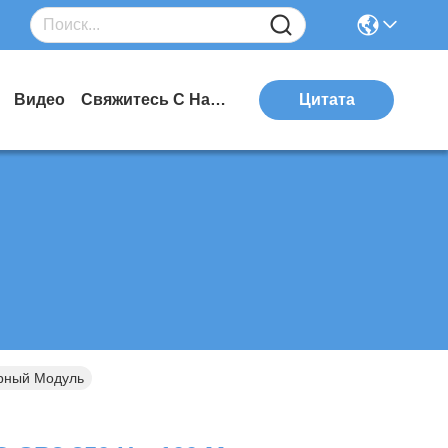
Видео
Свяжитесь С Нами
Цитата
рный Модуль