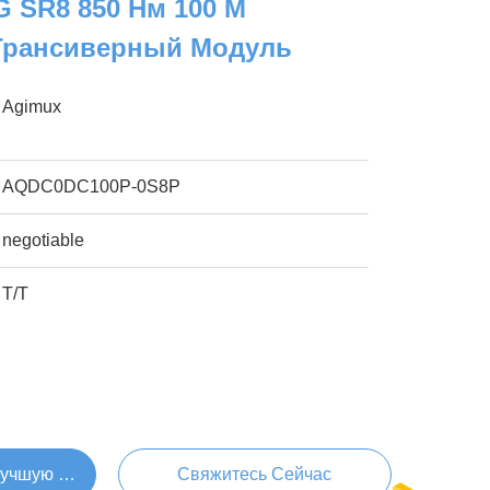
 SR8 850 Нм 100 М
Трансиверный Модуль
Agimux
AQDC0DC100P-0S8P
negotiable
T/T
Лучшую Цену
Свяжитесь Сейчас