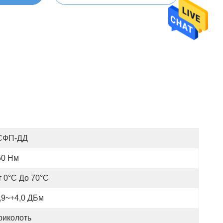
СФП-ДД
50 Нм
т 0°С До 70°С
,9~+4,0 ДБм
риколоть