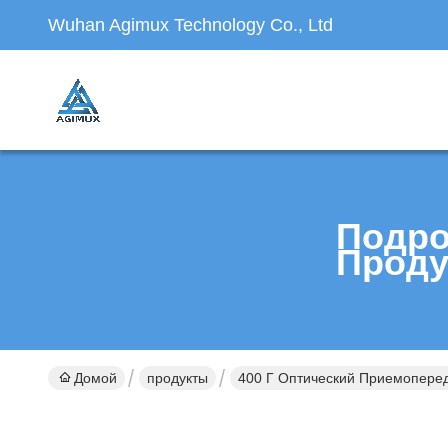
Wuhan Agimux Technology Co., Ltd
Подро
Проду
Домой
продукты
400 Г Оптический Приемопере