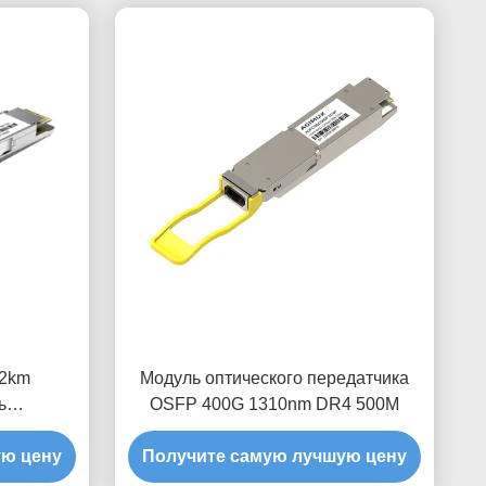
2km
Модуль оптического передатчика
ь
OSFP 400G 1310nm DR4 500M
ка
ую цену
Получите самую лучшую цену