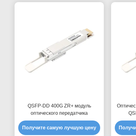
QSFP-DD 400G ZR+ модуль
Оптичес
оптического передатчика
QS
Получите самую лучшую цену
Получи