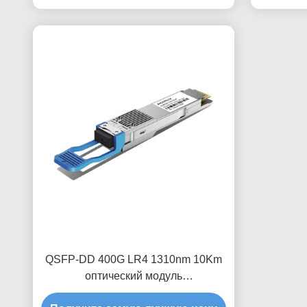
QSFP-DD 400G LR4 1310nm 10Km
оптический модуль
приемопередатчика