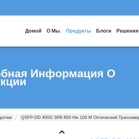
Домой
О Мы.
Продукты
Блоги
Решения
бная Информация О
кции
датчик
QSFP-DD 400G SR8 850 Нм 100 М Оптический Трансиве