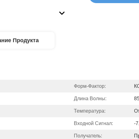
ние Продукта
Форм-Фактор:
К
Длина Волны:
8
Температура:
О
Входной Сигнал:
-7
Получатель:
П