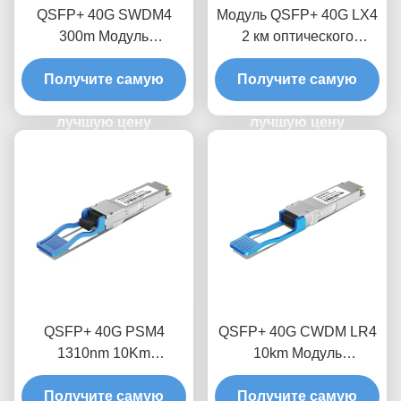
QSFP+ 40G SWDM4
Модуль QSFP+ 40G LX4
300m Модуль
2 км оптического
оптического
передатчика
приемопередатчика
Получите самую
Получите самую
лучшую цену
лучшую цену
QSFP+ 40G PSM4
QSFP+ 40G CWDM LR4
1310nm 10Km
10km Модуль
оптический модуль
оптического
приемопередатчика
Получите самую
приемопередатчика
Получите самую