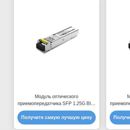
Модуль оптического
М
приемопередатчика SFP 1.25G BIDI
приемопе
120 км
Получите самую лучшую цену
Получи