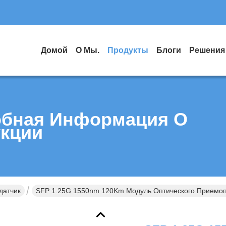
Домой
О Мы.
Продукты
Блоги
Решения
бная Информация О
кции
датчик
SFP 1.25G 1550nm 120Km Модуль Оптического Приемо