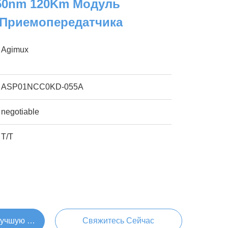
550nm 120Km Модуль
 Приемопередатчика
Agimux
ASP01NCC0KD-055A
negotiable
Т/Т
Лучшую Цену
Свяжитесь Сейчас