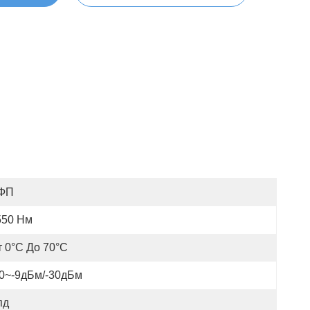
ФП
550 Нм
т 0°C До 70°C
30~-9дБм/-30дБм
пд