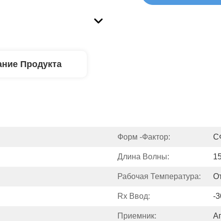
ние Продукта
Форм -фактор:
С
Длина Волны:
1
Рабочая Температура:
О
Rx Ввод:
-
Приемник:
А