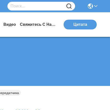
Видео
Свяжитесь С Нами
Цитата
передатчика