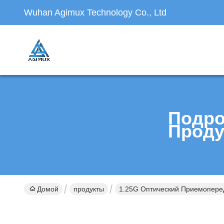
Wuhan Agimux Technology Co., Ltd
Подро
Проду
Домой
продукты
1.25G Оптический Приемопере