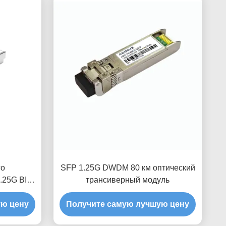
го
SFP 1.25G DWDM 80 км оптический
.25G BIDI
трансиверный модуль
ую цену
Получите самую лучшую цену