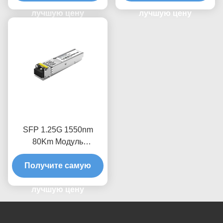
лучшую цену
лучшую цену
SFP 1.25G 1550nm
80Km Модуль
оптического
приемопередатчика
Получите самую
лучшую цену